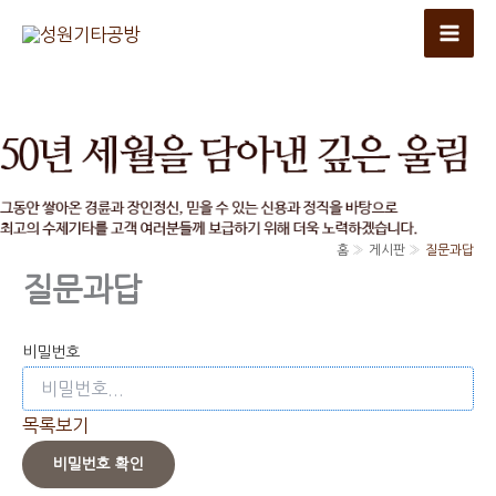
콘
텐
츠
로
건
너
뛰
기
홈
게시판
질문과답
질문과답
비밀번호
목록보기
비밀번호 확인