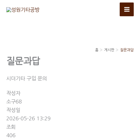
콘
텐
츠
로
건
너
홈
게시판
질문과답
뛰
질문과답
기
시더기타 구입 문의
작성자
소구68
작성일
2026-05-26 13:29
조회
406