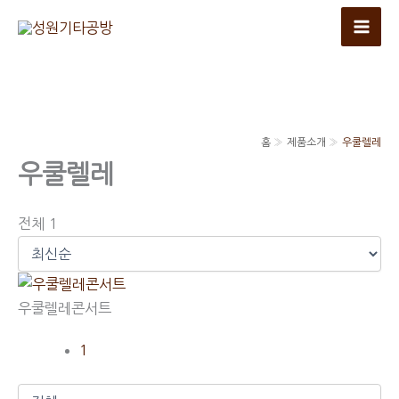
콘
텐
츠
로
건
너
홈
제품소개
우쿨렐레
뛰
우쿨렐레
기
전체 1
우쿨렐레콘서트
1