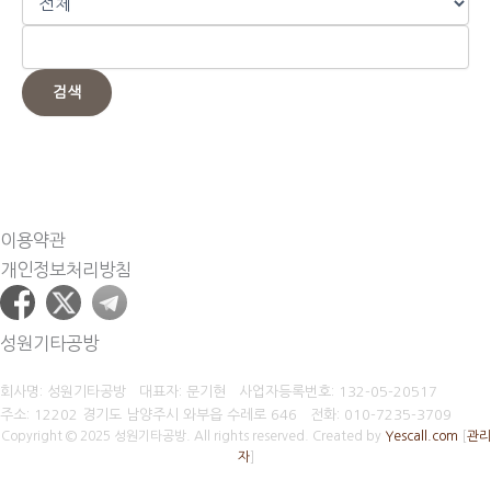
검색
이용약관
개인정보처리방침
성원기타공방
회사명: 성원기타공방 대표자: 문기현
사업자등록번호:
132-05-20517
주소: 12202 경기도 남양주시 와부읍 수레로 646
전화:
010-7235-3709
Copyright © 2025 성원기타공방. All rights reserved.
Created by
Yescall.com
[
관리
자
]