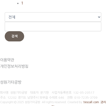
1
검색
이용약관
개인정보처리방침
성원기타공방
회사명: 성원기타공방 대표자: 문기현
사업자등록번호:
132-05-20517
주소: 12202 경기도 남양주시 와부읍 수레로 646
전화:
010-7235-3709
Copyright © 2025 성원기타공방. All rights reserved.
Created by
Yescall.com
[
관리