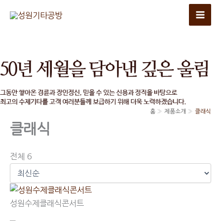
콘
텐
츠
로
건
너
뛰
기
홈
제품소개
클래식
클래식
전체 6
성원수제클래식콘서트